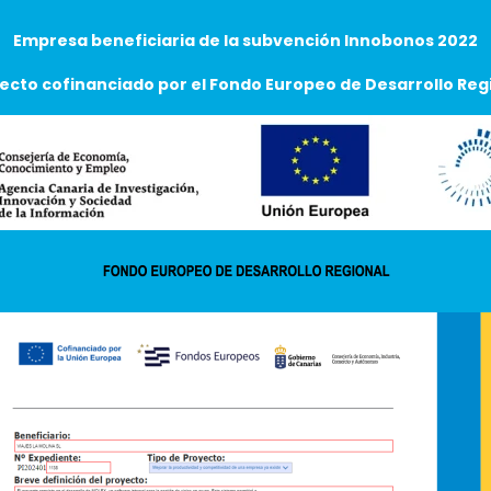
Empresa beneficiaria de la subvención Innobonos 2022
ecto cofinanciado por el Fondo Europeo de Desarrollo Reg