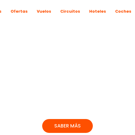
s
Ofertas
Vuelos
Circuitos
Hoteles
Coches
#LaMolinaExperiencias
 ACOMPAÑA
UALQUIER P
DEL MUND
SABER MÁS