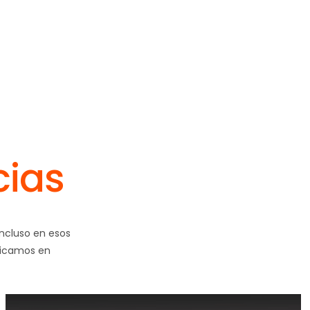
cias
Incluso en esos
edicamos en