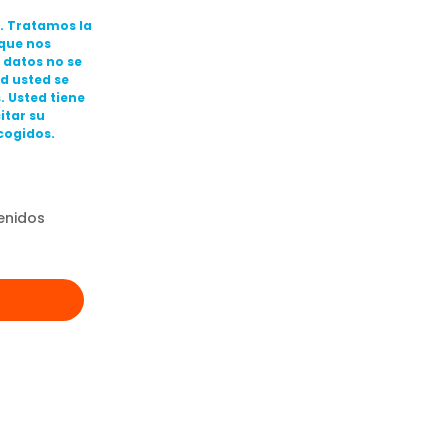
m. Tratamos la
 que nos
s datos no se
ud usted se
. Usted tiene
itar su
cogidos.
enidos