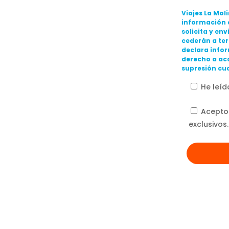
Viajes La Mol
información q
solicita y en
cederán a ter
declara infor
derecho a acc
supresión cua
He leíd
Acepto
exclusivos.