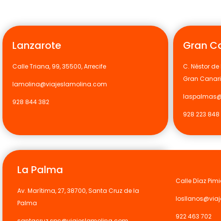
Lanzarote
Gran C
Calle Triana, 99, 35500, Arrecife
C. Néstor de 
Gran Canar
lamolina@viajeslamolina.com
laspalmas@
928 844 382
928 223 848
La Palma
Calle Díaz Pimi
Av. Marítima, 27, 38700, Santa Cruz de la
losllanos@via
Palma
922 463 702
santacruz.spc@viajeslamolina.com