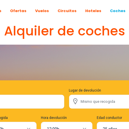
s
Ofertas
Vuelos
Circuitos
Hoteles
Coches
Alquiler de coches