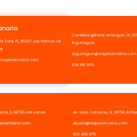
anaria
Carretera general de Mogan, 14, 35
la Torre, 15, 35007, Las Palmas de
Arguineguín
ia
arguineguin@viajeslamolina.com
viajeslamolina.com
928 185 950
enta, 3, 38760, Los Llanos
Av. Islas Canarias, 12, 38750, El Pa
jeslamolina.com
elpaso@viajeslamolina.com
922 485 975