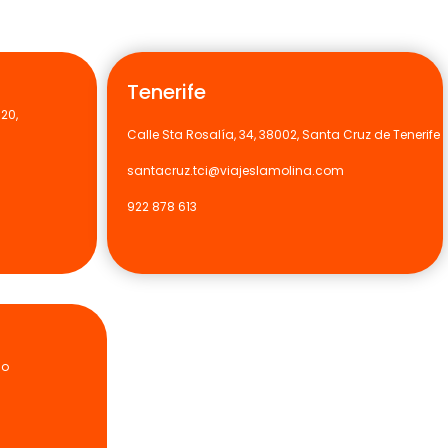
Tenerife
120,
Calle Sta Rosalía, 34, 38002, Santa Cruz de Tenerife
santacruz.tci@viajeslamolina.com
922 878 613
so