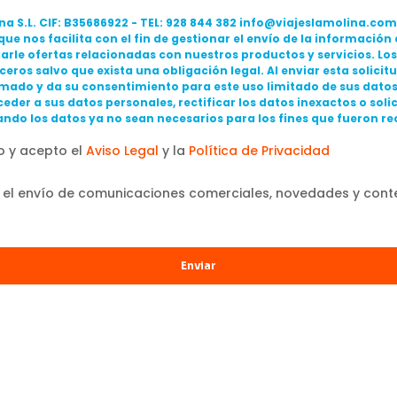
ina S.L. CIF: B35686922 - TEL: 928 844 382 info@viajeslamolina.co
ue nos facilita con el fin de gestionar el envío de la información
viarle ofertas relacionadas con nuestros productos y servicios. Lo
ceros salvo que exista una obligación legal. Al enviar esta solicit
mado y da su consentimiento para este uso limitado de sus datos
eder a sus datos personales, rectificar los datos inexactos o solic
ndo los datos ya no sean necesarios para los fines que fueron re
o y acepto el
Aviso Legal
y la
Política de Privacidad
 el envío de comunicaciones comerciales, novedades y cont