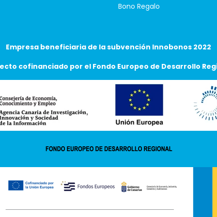
Bono Regalo
Empresa beneficiaria de la subvención Innobonos 2022
ecto cofinanciado por el Fondo Europeo de Desarrollo Reg