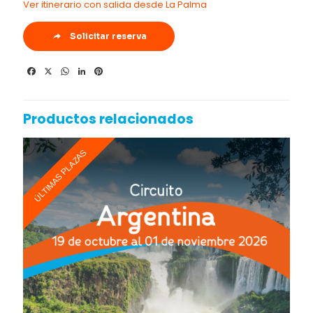
Ver itinerario con salida desde La Palma
Solicitar reserva
Facebook
X
WhatsApp
LinkedIn
Pinterest
Productos relacionados
ÚLTIMAS PLAZAS