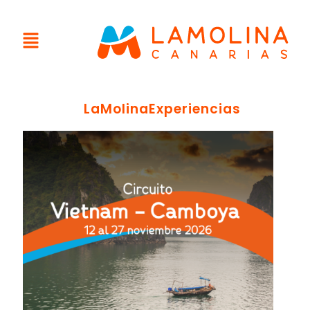
LaMolinaExperiencias