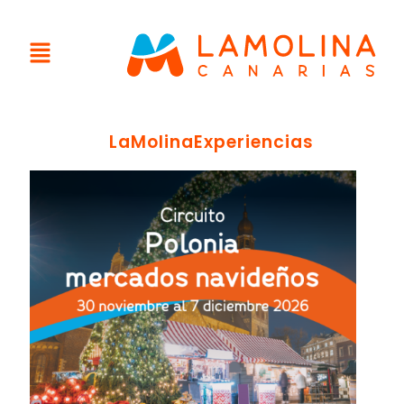
LaMolinaExperiencias