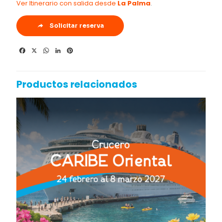
Ver Itinerario con salida desde
La Palma
.
Solicitar reserva
Facebook
X
WhatsApp
LinkedIn
Pinterest
Productos relacionados