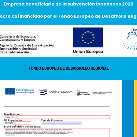
Empresa beneficiaria de la subvención Innobonos 2022
ecto cofinanciado por el Fondo Europeo de Desarrollo Reg