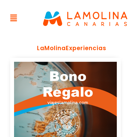
LaMolinaExperiencias