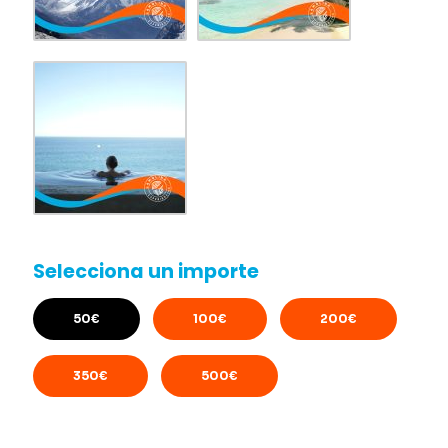
Selecciona un importe
50
€
100
€
200
€
350
€
500
€