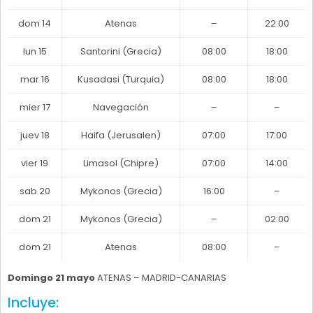
dom 14
Atenas
–
22:00
lun 15
Santorini (Grecia)
08:00
18:00
mar 16
Kusadasi (Turquia)
08:00
18:00
mier 17
Navegación
–
–
juev 18
Haifa (Jerusalen)
07:00
17:00
vier 19
Limasol (Chipre)
07:00
14:00
sab 20
Mykonos (Grecia)
16:00
–
dom 21
Mykonos (Grecia)
–
02:00
dom 21
Atenas
08:00
–
Domingo 21 mayo
ATENAS – MADRID-CANARIAS
Incluye: