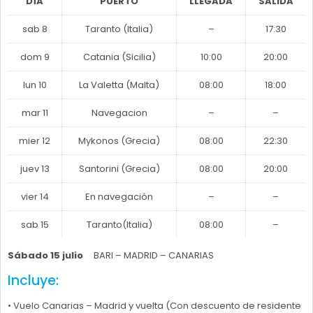
DÍA
PUERTO
LLEGADA
SALIDA
sab 8
Taranto (Italia)
–
17:30
dom 9
Catania (Sicilia)
10:00
20:00
lun 10
La Valetta (Malta)
08:00
18:00
mar 11
Navegacion
–
–
mier 12
Mykonos (Grecia)
08:00
22:30
juev 13
Santorini (Grecia)
08:00
20:00
vier 14
En navegación
–
–
sab 15
Taranto(Italia)
08:00
–
Sábado 15 julio
BARI – MADRID – CANARIAS
Incluye:
• Vuelo Canarias – Madrid y vuelta (Con descuento de residente